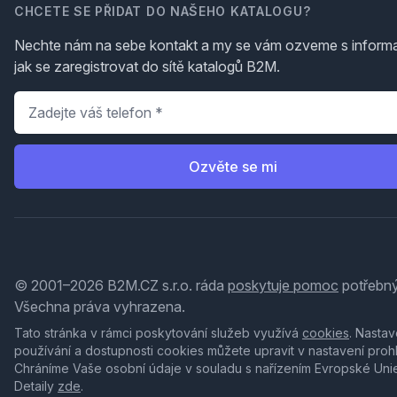
CHCETE SE PŘIDAT DO NAŠEHO KATALOGU?
Nechte nám na sebe kontakt a my se vám ozveme s inform
jak se zaregistrovat do sítě katalogů B2M.
Telefon
*
Ozvěte se mi
© 2001–2026 B2M.CZ s.r.o. ráda
poskytuje pomoc
potřebný
Všechna práva vyhrazena.
Tato stránka v rámci poskytování služeb využívá
cookies
. Nastav
používání a dostupnosti cookies můžete upravit v nastavení proh
Chráníme Vaše osobní údaje v souladu s nařízením Evropské Uni
Detaily
zde
.