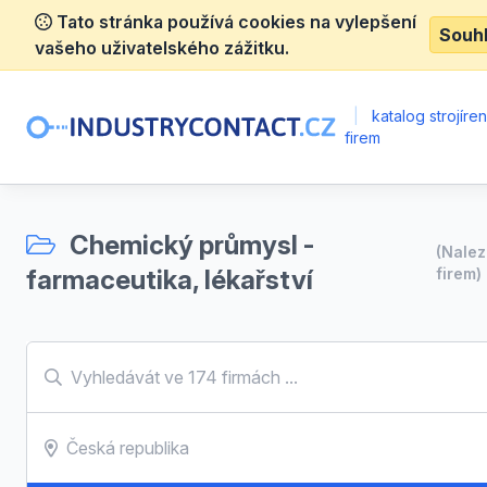
Tato stránka používá cookies na vylepšení
Souh
vašeho uživatelského zážitku.
|
katalog strojíre
firem
Chemický průmysl -
(Nale
farmaceutika, lékařství
firem)