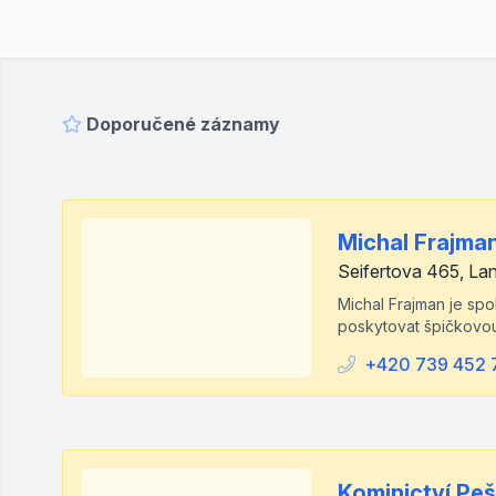
Doporučené záznamy
Michal Frajma
Seifertova 465, La
Michal Frajman je spol
poskytovat špičkovou
+420 739 452 
Kominictví Pešk