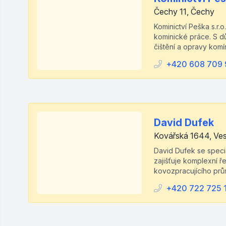
Čechy 11, Čechy
Kominictví Peška s.r.
kominické práce. S dů
čištění a opravy komí
+420 608 709 
David Dufek
Kovářská 1644, Ves
David Dufek se specia
zajišťuje komplexní ř
kovozpracujícího prům
+420 722 725 