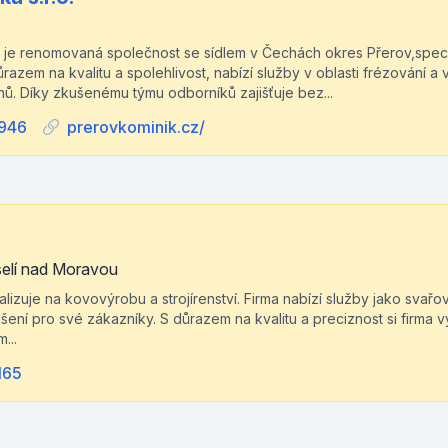
o. je renomovaná společnost se sídlem v Čechách okres Přerov,specia
razem na kvalitu a spolehlivost, nabízí služby v oblasti frézování a 
nů. Díky zkušenému týmu odborníků zajišťuje bez...
946
prerovkominik.cz/
elí nad Moravou
lizuje na kovovýrobu a strojírenství. Firma nabízí služby jako svař
ešení pro své zákazníky. S důrazem na kvalitu a preciznost si firma 
...
165