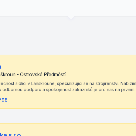
n
nškroun - Ostrovské Předměstí
ečnost sídlící v Lanškrouně, specializující se na strojírenství. Nabízí
 odbornou podporu a spokojenost zákazníků je pro nás na prvním 
798
a s.r.o.