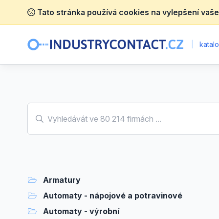
Tato stránka používá cookies na vylepšení vaše
|
katalo
Armatury
Automaty - nápojové a potravinové
Automaty - výrobní