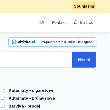
Souhlasím
Kontakt
Inzerce
|
Propojení firem s umělou inteligencí
Hledat
Automaty - cigaretové
Automaty - průmyslové
Barviva - prodej