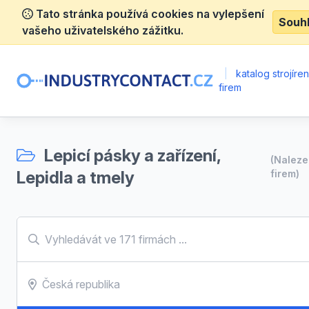
Tato stránka používá cookies na vylepšení
Souh
vašeho uživatelského zážitku.
|
katalog strojíre
firem
Lepicí pásky a zařízení,
(Nalez
Lepidla a tmely
firem)