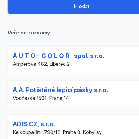
Hledat
Veřejné záznamy
A U T O - C O L O R spol. s r.o.
Ampérova 482, Liberec 2
A.A. Potištěné lepicí pásky s.r.o.
Vodňaská 1501, Praha 14
ADIS CZ, s.r.o.
Ke koupališti 1790/12, Praha 8, Kobylisy