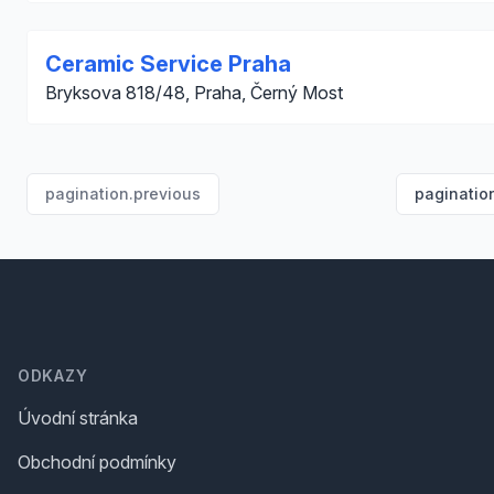
Ceramic Service Praha
Bryksova 818/48, Praha, Černý Most
pagination.previous
paginatio
Footer
ODKAZY
Úvodní stránka
Obchodní podmínky