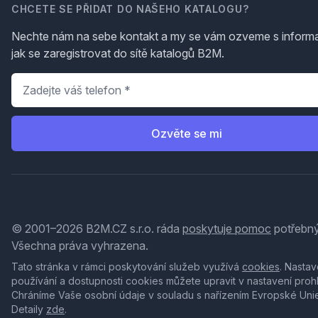
CHCETE SE PŘIDAT DO NAŠEHO KATALOGU?
Nechte nám na sebe kontakt a my se vám ozveme s inform
jak se zaregistrovat do sítě katalogů B2M.
Telefon
*
Ozvěte se mi
© 2001–2026 B2M.CZ s.r.o. ráda
poskytuje pomoc
potřebný
Všechna práva vyhrazena.
Tato stránka v rámci poskytování služeb využívá
cookies
. Nastav
používání a dostupnosti cookies můžete upravit v nastavení proh
Chráníme Vaše osobní údaje v souladu s nařízením Evropské Uni
Detaily
zde
.