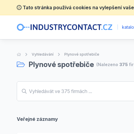
Tato stránka používá cookies na vylepšení vaše
|
katalo
Úvodní stránka
Vyhledávání
Plynové spotřebiče
Plynové spotřebiče
(Nalezeno
375
fi
Veřejné záznamy