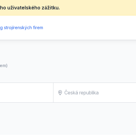
ho uživatelského zážitku.
g strojírenských firem
rem)