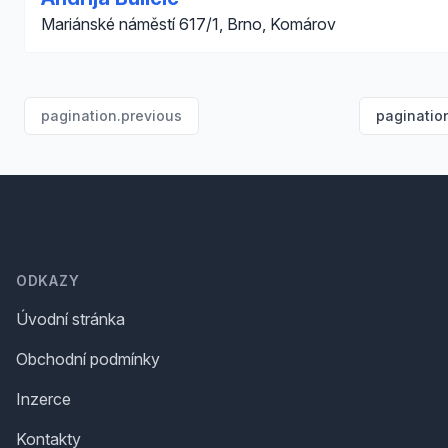
Mariánské náměstí 617/1, Brno, Komárov
pagination.previous
paginatio
Footer
ODKAZY
Úvodní stránka
Obchodní podmínky
Inzerce
Kontakty