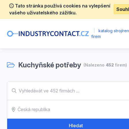
Tato stránka používá cookies na vylepšení
Souh
vašeho uživatelského zážitku.
|
katalog strojíre
firem
Kuchyňské potřeby
(Nalezeno
452
firem)
Hledat