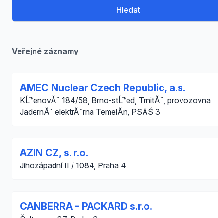
Hledat
Veřejné záznamy
AMEC Nuclear Czech Republic, a.s.
KĹ™enovĂˇ 184/58, Brno-stĹ™ed, TrnitĂˇ, provozovna
JadernĂˇ elektrĂˇrna TemelĂ­n, PSÄŚ 3
AZIN CZ, s. r.o.
Jihozápadní II / 1084, Praha 4
CANBERRA - PACKARD s.r.o.