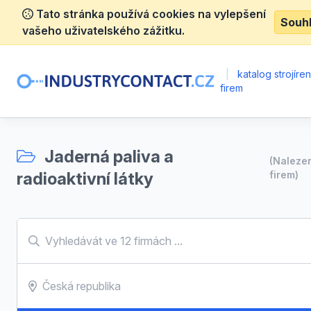
Tato stránka používá cookies na vylepšení
Souh
vašeho uživatelského zážitku.
|
katalog strojíre
firem
Jaderná paliva a
(Nalez
radioaktivní látky
firem)