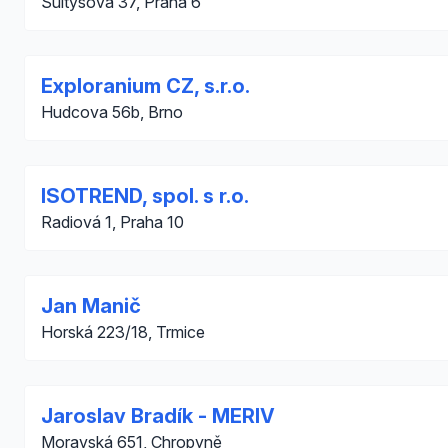
Šultysova 37, Praha 6
Exploranium CZ, s.r.o.
Hudcova 56b, Brno
ISOTREND, spol. s r.o.
Radiová 1, Praha 10
Jan Manič
Horská 223/18, Trmice
Jaroslav Bradík - MERIV
Moravská 651, Chropyně