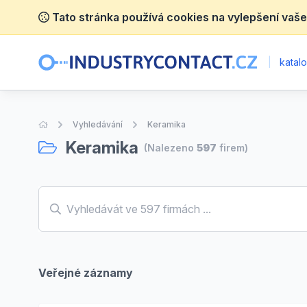
Tato stránka používá cookies na vylepšení vaše
|
katalo
Úvodní stránka
Vyhledávání
Keramika
Keramika
(Nalezeno
597
firem)
Veřejné záznamy