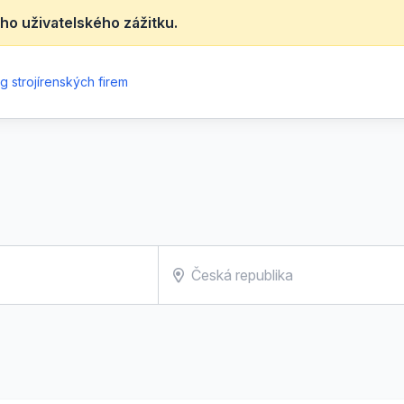
ho uživatelského zážitku.
g strojírenských firem