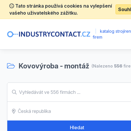
Tato stránka používá cookies na vylepšení
Souh
vašeho uživatelského zážitku.
|
katalog strojíre
firem
Kovovýroba - montáž
(Nalezeno
556
fir
Hledat