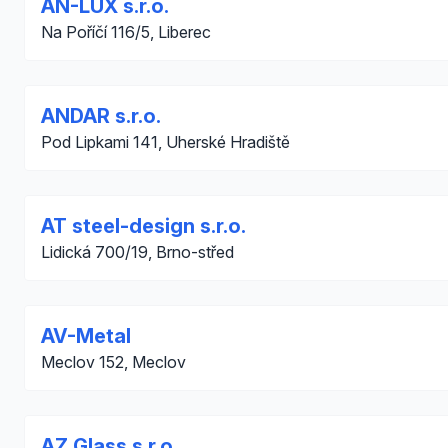
AN-LUX s.r.o.
Na Poříčí 116/5, Liberec
ANDAR s.r.o.
Pod Lipkami 141, Uherské Hradiště
AT steel-design s.r.o.
Lidická 700/19, Brno-střed
AV-Metal
Meclov 152, Meclov
AZ Glass s.r.o.