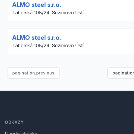
ALMO steel s.r.o.
Táborská 108/24, Sezimovo Ústí
ALMO steel s.r.o.
Táborská 108/24, Sezimovo Ústí
pagination.previous
paginatio
Footer
ODKAZY
Úvodní stránka