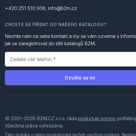
+420 251 510 908, info@b2m.cz
CHCETE SE PŘIDAT DO NAŠEHO KATALOGU?
Nechte nám na sebe kontakt a my se vám ozveme s inform
jak se zaregistrovat do sítě katalogů B2M.
Telefon
*
Ozvěte se mi
© 2001–2026 B2M.CZ s.r.o. ráda
poskytuje pomoc
potřebný
Všechna práva vyhrazena.
Tato stránka v rámci poskytování služeb využívá
cookies
. Nastav