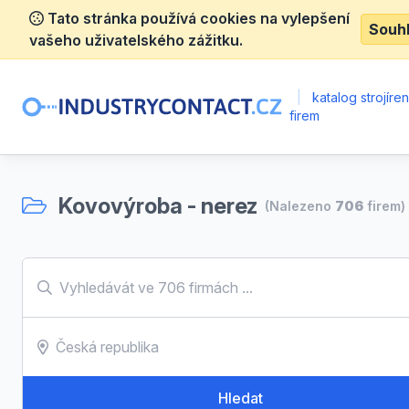
Tato stránka používá cookies na vylepšení
Souh
vašeho uživatelského zážitku.
|
katalog strojíre
firem
Kovovýroba - nerez
(Nalezeno
706
firem)
Hledat