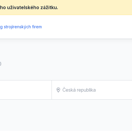
ho uživatelského zážitku.
g strojírenských firem
)