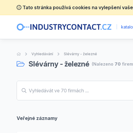
Tato stránka používá cookies na vylepšení vaše
|
katalo
Úvodní stránka
Vyhledávání
Slévárny - železné
Slévárny - železné
(Nalezeno
70
firem
Veřejné záznamy