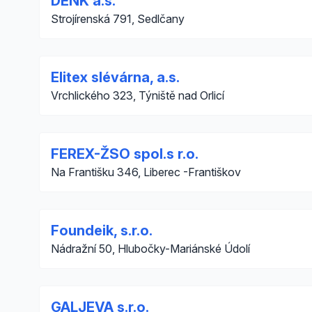
DENK a.s.
Strojírenská 791, Sedlčany
Elitex slévárna, a.s.
Vrchlického 323, Týniště nad Orlicí
FEREX-ŽSO spol.s r.o.
Na Františku 346, Liberec -Františkov
Foundeik, s.r.o.
Nádražní 50, Hlubočky-Mariánské Údolí
GALJEVA s.r.o.