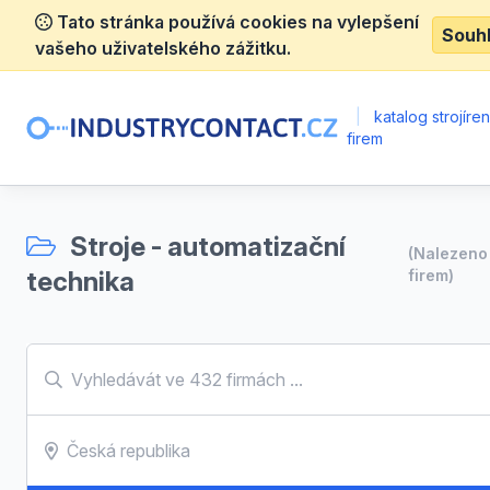
Tato stránka používá cookies na vylepšení
Souh
vašeho uživatelského zážitku.
|
katalog strojíre
firem
Stroje - automatizační
(Nalezen
technika
firem)