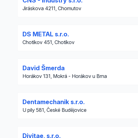
CNS - Industry s.r.o.
Jiráskova 4211, Chomutov
DS METAL s.r.o.
Chotíkov 451, Chotíkov
David Šmerda
Horákov 131, Mokrá - Horákov u Brna
Dentamechanik s.r.o.
U pily 581, České Budějovice
Divitae, s.r.o.