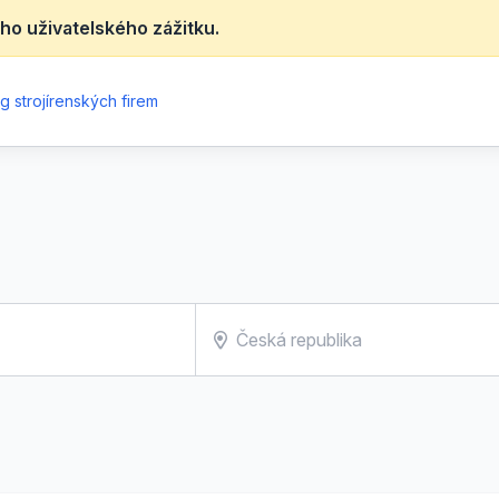
ho uživatelského zážitku.
g strojírenských firem