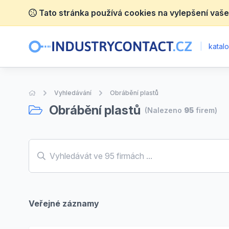
Tato stránka používá cookies na vylepšení vaše
|
katalo
Úvodní stránka
Vyhledávání
Obrábění plastů
Obrábění plastů
(Nalezeno
95
firem)
Veřejné záznamy