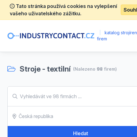
Tato stránka používá cookies na vylepšení
Souh
vašeho uživatelského zážitku.
|
katalog strojíre
firem
Stroje - textilní
(Nalezeno
98
firem)
Hledat