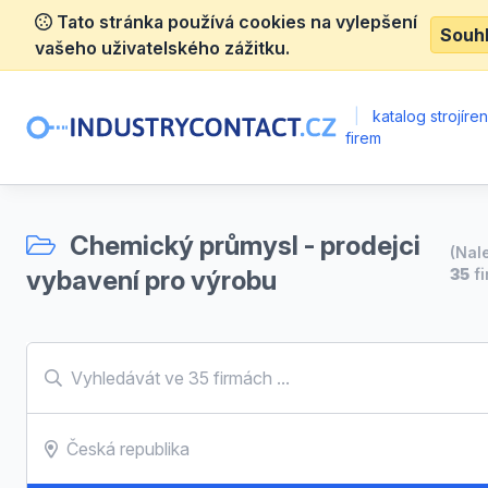
Tato stránka používá cookies na vylepšení
Souh
vašeho uživatelského zážitku.
|
katalog strojíre
firem
Chemický průmysl - prodejci
(Nal
vybavení pro výrobu
35
fi