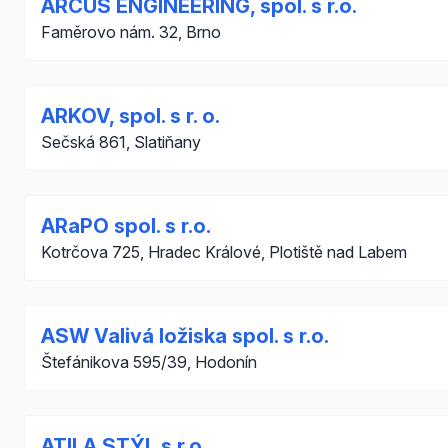
ARCUS ENGINEERING, spol. s r.o.
Faměrovo nám. 32, Brno
ARKOV, spol. s r. o.
Sečská 861, Slatiňany
ARaPO spol. s r.o.
Kotrčova 725, Hradec Králové, Plotiště nad Labem
ASW Valivá ložiska spol. s r.o.
Štefánikova 595/39, Hodonín
ATILA STÝL s.r.o.