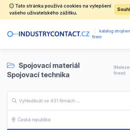
Tato stránka používá cookies na vylepšení
Souh
vašeho uživatelského zážitku.
|
katalog strojíre
firem
Spojovací materiál
(Nalez
Spojovací technika
firem)