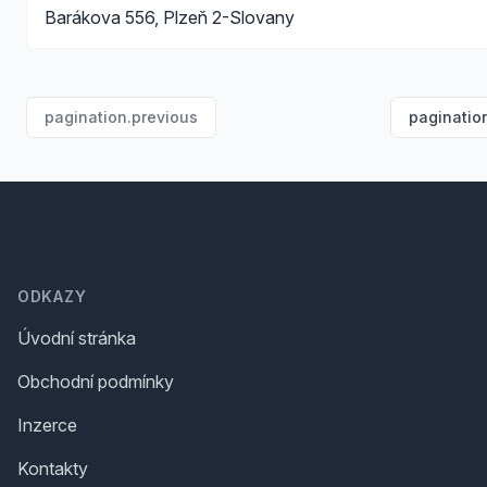
Barákova 556, Plzeň 2-Slovany
pagination.previous
paginatio
Footer
ODKAZY
Úvodní stránka
Obchodní podmínky
Inzerce
Kontakty