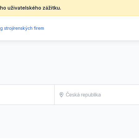
ho uživatelského zážitku.
g strojírenských firem