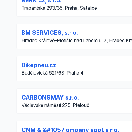
BERK cz, s.r.o.
Trabantská 293/35, Praha, Satalice
BM SERVICES, s.r.o.
Hradec Králové-Plotiště nad Labem 613, Hradec Kr
Bikepneu.cz
Budějovická 621/63, Praha 4
CARBONSMAY s.r.o.
Václavské náměstí 275, Přelouč
CNM & &#1057;ompany spol. s r.o.