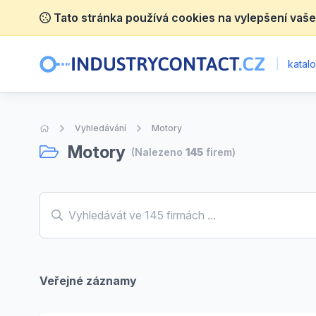
Tato stránka používá cookies na vylepšení vaše
|
katalo
Úvodní stránka
Vyhledávání
Motory
Motory
(Nalezeno
145
firem)
Veřejné záznamy