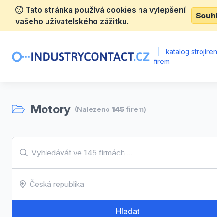
Tato stránka používá cookies na vylepšení
Souh
vašeho uživatelského zážitku.
|
katalog strojíre
firem
Motory
(Nalezeno
145
firem)
Hledat