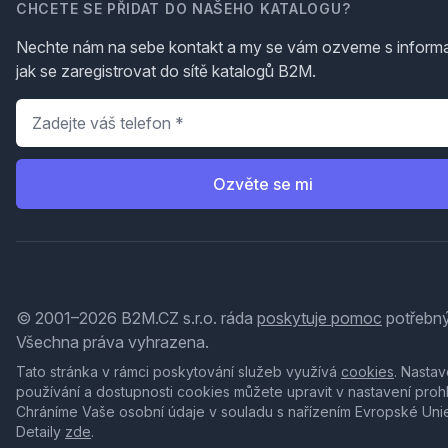
CHCETE SE PŘIDAT DO NAŠEHO KATALOGU?
Nechte nám na sebe kontakt a my se vám ozveme s inform
jak se zaregistrovat do sítě katalogů B2M.
Telefon
*
Ozvěte se mi
© 2001–2026 B2M.CZ s.r.o. ráda
poskytuje pomoc
potřebný
Všechna práva vyhrazena.
Tato stránka v rámci poskytování služeb využívá
cookies
. Nastav
používání a dostupnosti cookies můžete upravit v nastavení proh
Chráníme Vaše osobní údaje v souladu s nařízením Evropské Uni
Detaily
zde
.