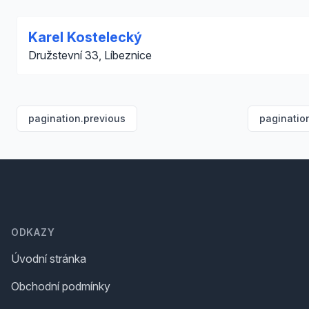
Karel Kostelecký
Družstevní 33, Líbeznice
pagination.previous
paginatio
Footer
ODKAZY
Úvodní stránka
Obchodní podmínky