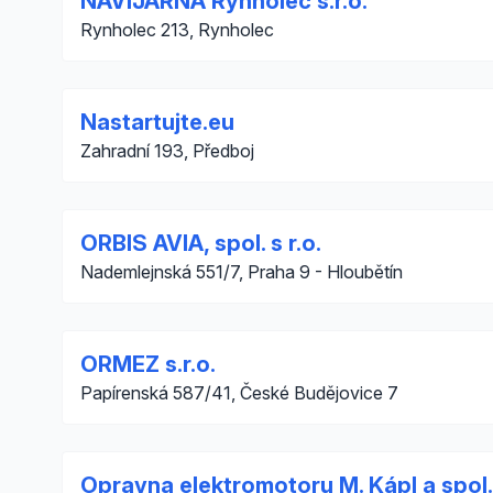
NAVIJÁRNA Rynholec s.r.o.
Rynholec 213, Rynholec
Nastartujte.eu
Zahradní 193, Předboj
ORBIS AVIA, spol. s r.o.
Nademlejnská 551/7, Praha 9 - Hloubětín
ORMEZ s.r.o.
Papírenská 587/41, České Budějovice 7
Opravna elektromotoru M. Kápl a spol.