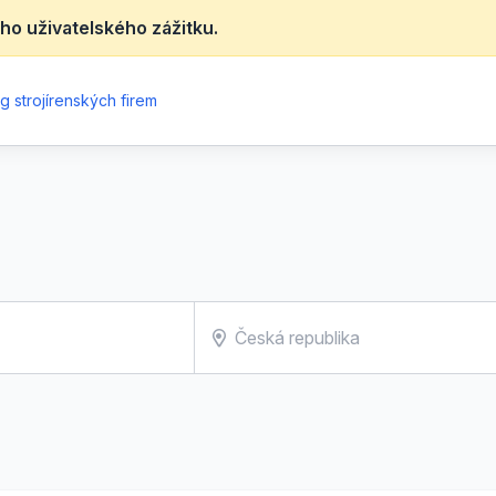
ho uživatelského zážitku.
g strojírenských firem