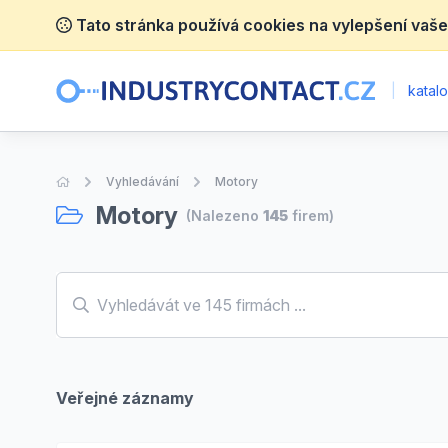
Tato stránka používá cookies na vylepšení vaše
|
katalo
Úvodní stránka
Vyhledávání
Motory
Motory
(Nalezeno
145
firem)
Veřejné záznamy