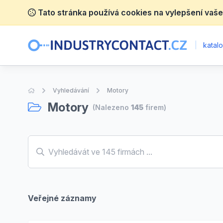
Tato stránka používá cookies na vylepšení vaše
|
katalo
Úvodní stránka
Vyhledávání
Motory
Motory
(Nalezeno
145
firem)
Veřejné záznamy