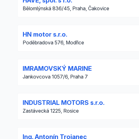
HAVE, spol. s r.o.
Bělomlýnská 836/45, Praha, Čakovice
HN motor s.r.o.
Poděbradova 576, Modřice
IMRAMOVSKÝ MARINE
Jankovcova 1057/6, Praha 7
INDUSTRIAL MOTORS s.r.o.
Zastávecká 1225, Rosice
Ing. Antonín Trojanec