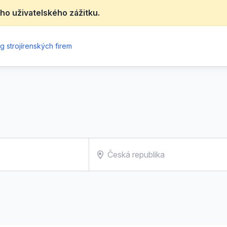
ho uživatelského zážitku.
g strojírenských firem