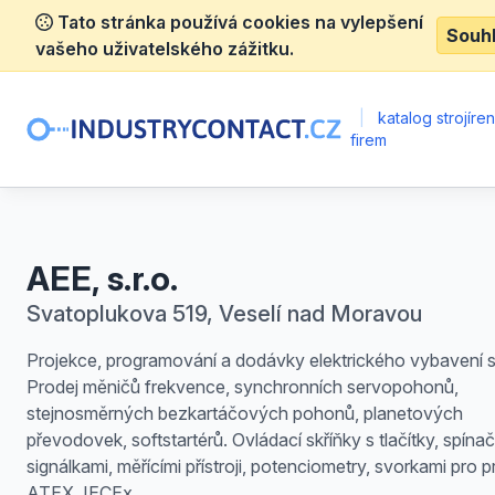
Tato stránka používá cookies na vylepšení
Souh
vašeho uživatelského zážitku.
|
katalog strojíre
firem
AEE, s.r.o.
Svatoplukova 519, Veselí nad Moravou
Projekce, programování a dodávky elektrického vybavení st
Prodej měničů frekvence, synchronních servopohonů,
stejnosměrných bezkartáčových pohonů, planetových
převodovek, softstartérů. Ovládací skříňky s tlačítky, spínač
signálkami, měřícími přístroji, potenciometry, svorkami pro p
ATEX, IECEx.