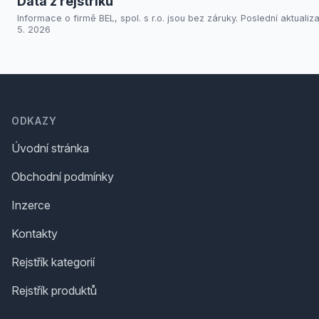
Data z rejstříků
Informace o firmě BEL, spol. s r.o. jsou bez záruky. Poslední aktualiz
5. 2026
Footer
ODKAZY
Úvodní stránka
Obchodní podmínky
Inzerce
Kontakty
Rejstřík kategorií
Rejstřík produktů