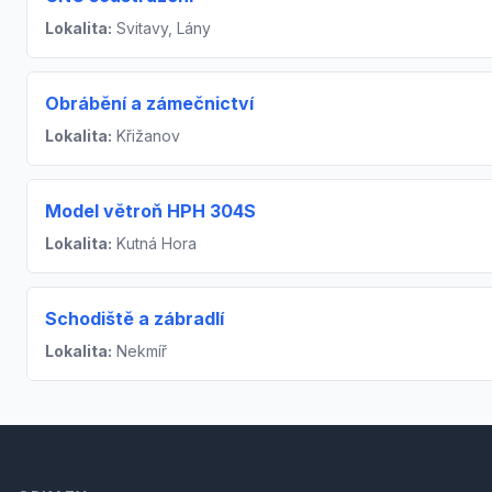
Lokalita:
Svitavy, Lány
Obrábění a zámečnictví
Lokalita:
Křižanov
Model větroň HPH 304S
Lokalita:
Kutná Hora
Schodiště a zábradlí
Lokalita:
Nekmíř
Footer