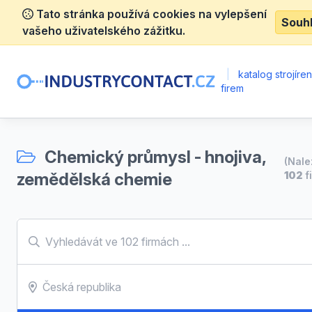
Tato stránka používá cookies na vylepšení
Souh
vašeho uživatelského zážitku.
|
katalog strojíre
firem
Chemický průmysl - hnojiva,
(Nal
zemědělská chemie
102
f