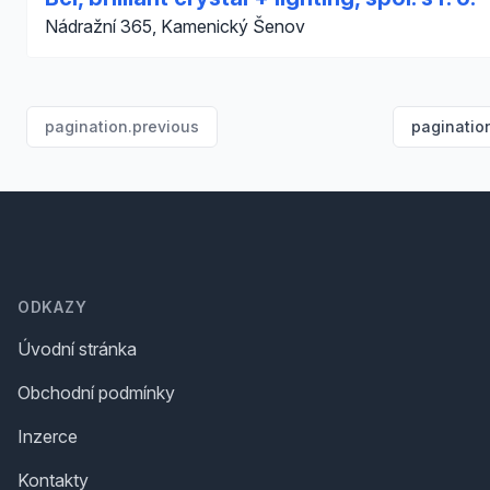
Nádražní 365, Kamenický Šenov
pagination.previous
paginatio
Footer
ODKAZY
Úvodní stránka
Obchodní podmínky
Inzerce
Kontakty