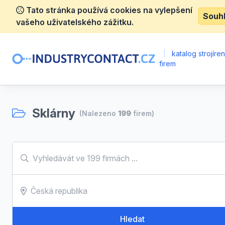
Tato stránka používá cookies na vylepšení
Souh
vašeho uživatelského zážitku.
|
katalog strojíre
firem
Sklárny
(Nalezeno
199
firem)
Hledat