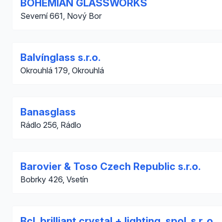
BOHEMIAN GLASSWORKS
Severní 661, Nový Bor
Balvínglass s.r.o.
Okrouhlá 179, Okrouhlá
Banasglass
Rádlo 256, Rádlo
Barovier & Toso Czech Republic s.r.o.
Bobrky 426, Vsetín
Bcl, brilliant crystal + lighting, spol. s r. o.