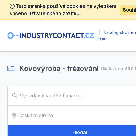
Tato stránka používá cookies na vylepšení
Souh
vašeho uživatelského zážitku.
|
katalog strojíre
firem
Kovovýroba - frézování
(Nalezeno
737
f
Hledat