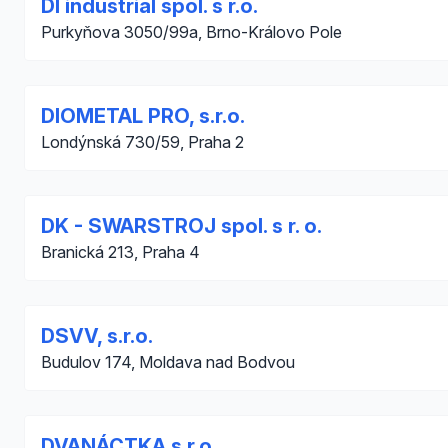
DI industrial spol. s r.o.
Purkyňova 3050/99a, Brno-Královo Pole
DIOMETAL PRO, s.r.o.
Londýnská 730/59, Praha 2
DK - SWARSTROJ spol. s r. o.
Branická 213, Praha 4
DSVV, s.r.o.
Budulov 174, Moldava nad Bodvou
DVANÁCTKA s.r.o.