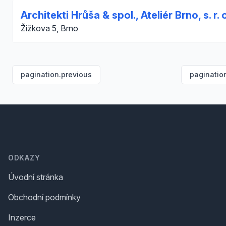
Architekti Hrůša & spol., Ateliér Brno, s. r. 
Žižkova 5, Brno
pagination.previous
paginatio
Footer
ODKAZY
Úvodní stránka
Obchodní podmínky
Inzerce