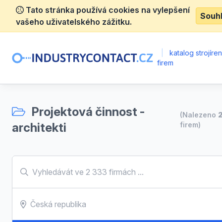
Tato stránka používá cookies na vylepšení
Souh
vašeho uživatelského zážitku.
|
katalog strojíre
firem
Projektová činnost -
(Nalezeno
2
architekti
firem)