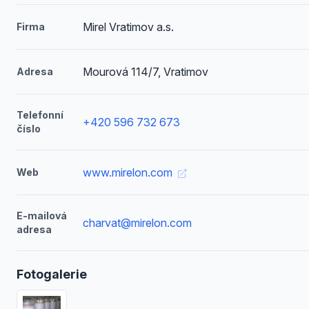
Mirel Vratimov a.s.
Firma
Mourová 114/7, Vratimov
Adresa
Telefonní
+420 596 732 673
číslo
www.mirelon.com
Web
E-mailová
charvat@mirelon.com
adresa
Fotogalerie