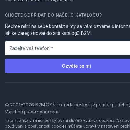
CHCETE SE PŘIDAT DO NAŠEHO KATALOGU?
Nechte nám na sebe kontakt a my se vám ozveme s inform
jak se zaregistrovat do sítě katalogů B2M.
Telefon
*
Ozvěte se mi
© 2001–2026 B2M.CZ s.r.o. ráda
poskytuje pomoc
potřebný
Všechna práva vyhrazena.
Tato stránka v rámci poskytování služeb využívá
cookies
. Nastav
používání a dostupnosti cookies můžete upravit v nastavení proh