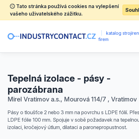
Tato stránka používá cookies na vylepšení
Souh
vašeho uživatelského zážitku.
|
katalog strojíre
firem
Tepelná izolace - pásy -
parozábrana
Mirel Vratimov a.s., Mourová 114/7 , Vratimov
Pásy o tloušťce 2 nebo 3 mm na povrchu s LDPE fólií. Pře
LDPE fólie 100 mm. Spojuje v sobě požadavek na tepelno
izolaci, kročejový útlum, dilataci a paronepropustnost.