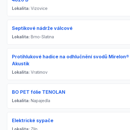
Lokalita:
Vizovice
Septikové nádrže válcové
Lokalita:
Brno-Slatina
Protihlukové hadice na odhlučnění svodů Mirelon®
Akustik
Lokalita:
Vratimov
BO PET fólie TENOLAN
Lokalita:
Napajedla
Elektrické sypače
Lokalita:
Zlín