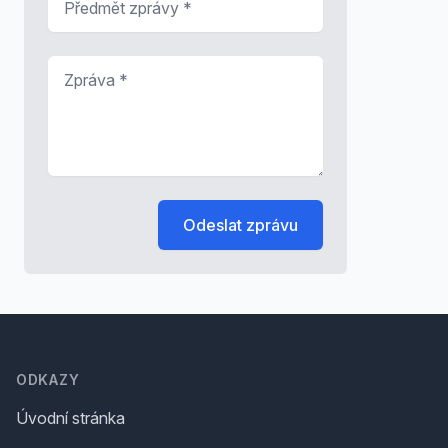
Zpráva
*
Odeslat zprávu
Footer
ODKAZY
Úvodní stránka