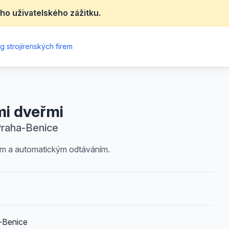
ho uživatelského zážitku.
g strojírenských firem
mi dveřmi
Praha-Benice
tem a automatickým odtáváním.
-Benice