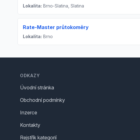
Lokalita:
Brno-Slatina, Slatina
Rate-Master průtokoměry
Lokalita:
Brno
Footer
ODKAZY
Úvodní stránka
Obchodní podmínky
Inzerce
Kontakty
Rejstřík kategorií