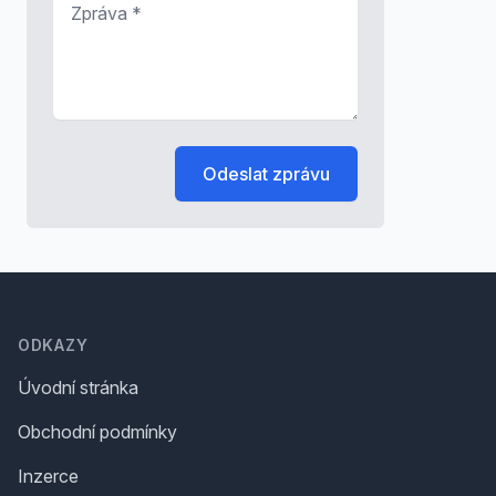
Odeslat zprávu
Footer
ODKAZY
Úvodní stránka
Obchodní podmínky
Inzerce