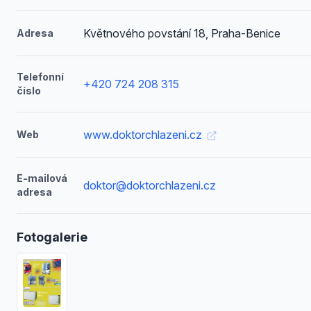
Květnového povstání 18, Praha-Benice
Adresa
Telefonní
+420 724 208 315
číslo
www.doktorchlazeni.cz
Web
E-mailová
doktor@doktorchlazeni.cz
adresa
Fotogalerie