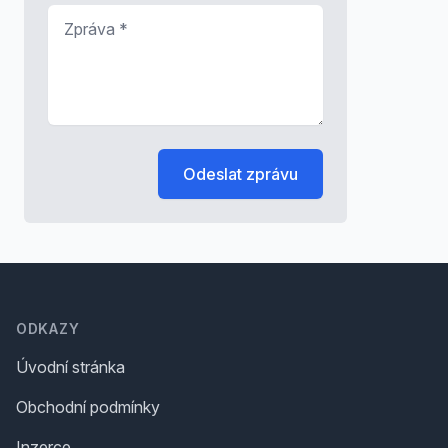
Zpráva
*
Odeslat zprávu
Footer
ODKAZY
Úvodní stránka
Obchodní podmínky
Inzerce