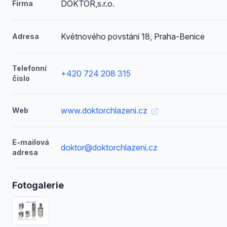
DOKTOR,s.r.o.
Firma
Květnového povstání 18, Praha-Benice
Adresa
Telefonní
+420 724 208 315
číslo
www.doktorchlazeni.cz
Web
E-mailová
doktor@doktorchlazeni.cz
adresa
Fotogalerie