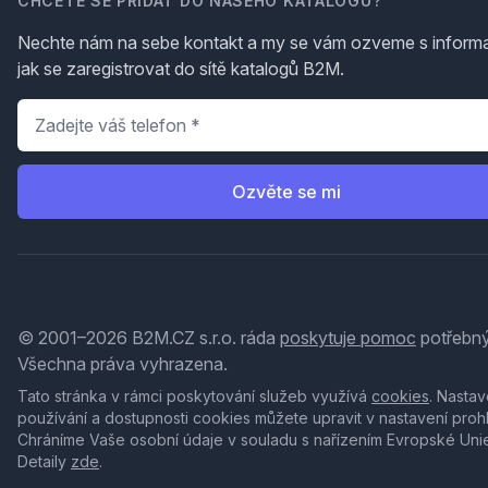
CHCETE SE PŘIDAT DO NAŠEHO KATALOGU?
Nechte nám na sebe kontakt a my se vám ozveme s inform
jak se zaregistrovat do sítě katalogů B2M.
Telefon
*
Ozvěte se mi
© 2001–2026 B2M.CZ s.r.o. ráda
poskytuje pomoc
potřebný
Všechna práva vyhrazena.
Tato stránka v rámci poskytování služeb využívá
cookies
. Nastav
používání a dostupnosti cookies můžete upravit v nastavení proh
Chráníme Vaše osobní údaje v souladu s nařízením Evropské Uni
Detaily
zde
.