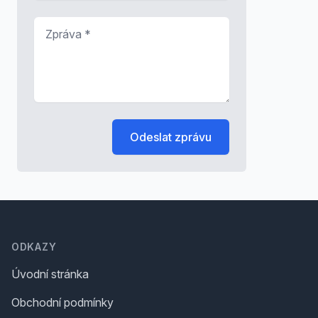
Zpráva
*
Odeslat zprávu
Footer
ODKAZY
Úvodní stránka
Obchodní podmínky