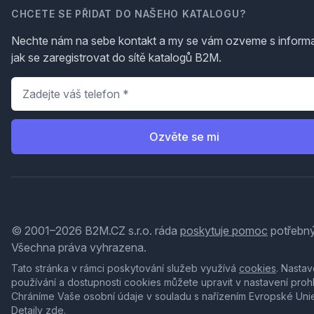
CHCETE SE PŘIDAT DO NAŠEHO KATALOGU?
Nechte nám na sebe kontakt a my se vám ozveme s inform
jak se zaregistrovat do sítě katalogů B2M.
Telefon
*
Ozvěte se mi
© 2001–2026 B2M.CZ s.r.o. ráda
poskytuje pomoc
potřebný
Všechna práva vyhrazena.
Tato stránka v rámci poskytování služeb využívá
cookies
. Nastav
používání a dostupnosti cookies můžete upravit v nastavení proh
Chráníme Vaše osobní údaje v souladu s nařízením Evropské Uni
Detaily
zde
.