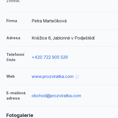
zvířete.
Petra Martečíková
Firma
Kněžice 6, Jablonné v Podještědí
Adresa
Telefonní
+420 722 905 526
číslo
www.prozviratka.com
Web
E-mailová
obchod@prozviratka.com
adresa
Fotogalerie