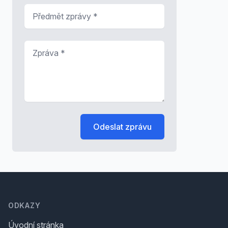
Předmět zprávy
*
Zpráva
*
Odeslat zprávu
Footer
ODKAZY
Úvodní stránka