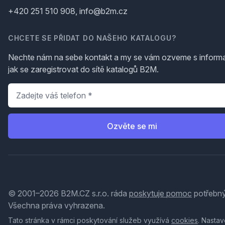
+420 251 510 908, info@b2m.cz
CHCETE SE PŘIDAT DO NAŠEHO KATALOGU?
Nechte nám na sebe kontakt a my se vám ozveme s inform
jak se zaregistrovat do sítě katalogů B2M.
Telefon
*
Ozvěte se mi
© 2001–2026 B2M.CZ s.r.o. ráda
poskytuje pomoc
potřebný
Všechna práva vyhrazena.
Tato stránka v rámci poskytování služeb využívá
cookies
. Nastav