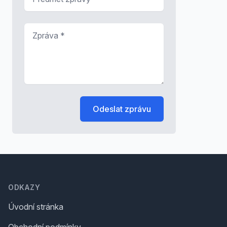
Zpráva
*
Odeslat zprávu
Footer
ODKAZY
Úvodní stránka