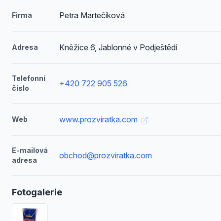
Petra Martečíková
Firma
Kněžice 6, Jablonné v Podještědí
Adresa
Telefonní
+420 722 905 526
číslo
www.prozviratka.com
Web
E-mailová
obchod@prozviratka.com
adresa
Fotogalerie