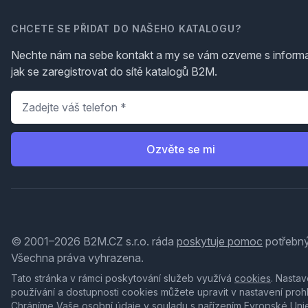
CHCETE SE PŘIDAT DO NAŠEHO KATALOGU?
Nechte nám na sebe kontakt a my se vám ozveme s inform
jak se zaregistrovat do sítě katalogů B2M.
Telefon
*
Ozvěte se mi
© 2001–2026 B2M.CZ s.r.o. ráda
poskytuje pomoc
potřebný
Všechna práva vyhrazena.
Tato stránka v rámci poskytování služeb využívá
cookies
. Nastav
používání a dostupnosti cookies můžete upravit v nastavení proh
Chráníme Vaše osobní údaje v souladu s nařízením Evropské Uni