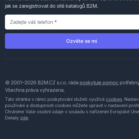
jak se zaregistrovat do sítě katalogů B2M.
Telefon
*
Ozvěte se mi
© 2001–2026 B2M.CZ s.r.o. ráda
poskytuje pomoc
potřebný
Všechna práva vyhrazena.
Tato stránka v rámci poskytování služeb využívá
cookies
. Nastav
používání a dostupnosti cookies můžete upravit v nastavení proh
Chráníme Vaše osobní údaje v souladu s nařízením Evropské Uni
Detaily
zde
.