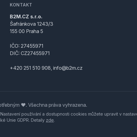
KONTAKT
B2M.CZ s.r.o.
Šafránkova 1243/3
155 00 Praha 5
IČO: 27455971
DIČ: CZ27455971
+420 251 510 908, info@b2m.cz
třebným ♥️. Všechna práva vyhrazena.
. Nastavení používání a dostupnosti cookies můžete upravit v nastav
ské Unie GDPR. Detaily
zde
.