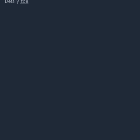
Detaily
zde
.