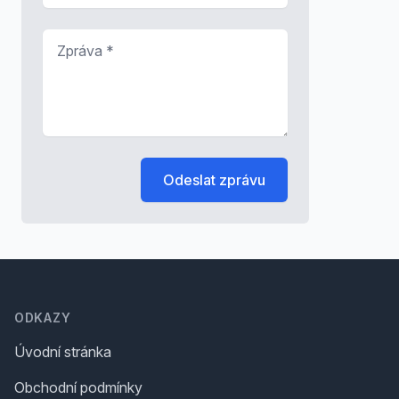
Zpráva
*
Odeslat zprávu
Footer
ODKAZY
Úvodní stránka
Obchodní podmínky