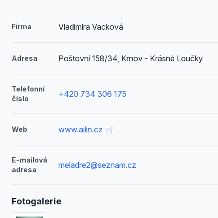
Vladimíra Vacková
Firma
Poštovní 158/34, Krnov - Krásné Loučky
Adresa
Telefonní
+420 734 306 175
číslo
www.ailin.cz
Web
E-mailová
meladre2@seznam.cz
adresa
Fotogalerie