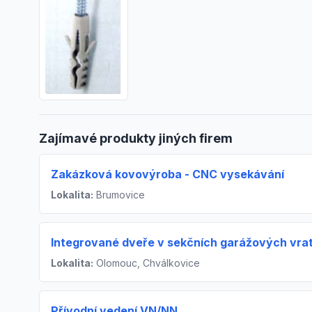
Zajímavé produkty jiných firem
Zakázková kovovýroba - CNC vysekávání
Lokalita:
Brumovice
Integrované dveře v sekčních garážových vra
Lokalita:
Olomouc, Chválkovice
Přívodní vedení VN/NN