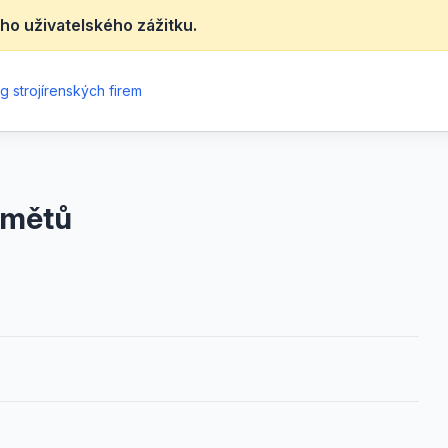
ho uživatelského zážitku.
g strojírenských firem
dmětů