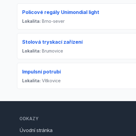
Policové regály Unimondial light
Lokalita:
Brno-sever
Stolová tryskací zařízení
Lokalita:
Brumovice
Impulsní potrubí
Lokalita:
Vítkovice
Footer
ODKAZY
Úvodní stránka