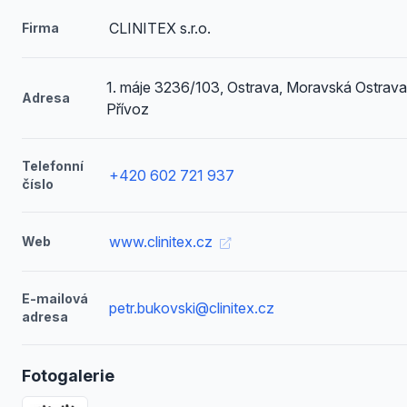
CLINITEX s.r.o.
Firma
1. máje 3236/103, Ostrava, Moravská Ostrava
Adresa
Přívoz
Telefonní
+420 602 721 937
číslo
www.clinitex.cz
Web
E-mailová
petr.bukovski@clinitex.cz
adresa
Fotogalerie