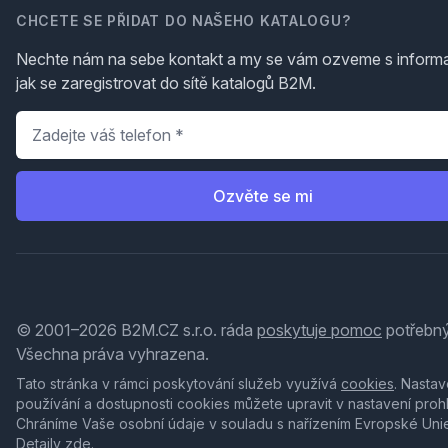
CHCETE SE PŘIDAT DO NAŠEHO KATALOGU?
Nechte nám na sebe kontakt a my se vám ozveme s inform
jak se zaregistrovat do sítě katalogů B2M.
Telefon
*
Ozvěte se mi
© 2001–2026 B2M.CZ s.r.o. ráda
poskytuje pomoc
potřebný
Všechna práva vyhrazena.
Tato stránka v rámci poskytování služeb využívá
cookies
. Nastav
používání a dostupnosti cookies můžete upravit v nastavení proh
Chráníme Vaše osobní údaje v souladu s nařízením Evropské Uni
Detaily
zde
.