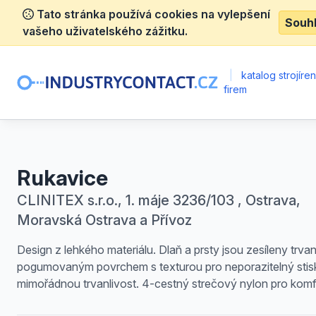
Tato stránka používá cookies na vylepšení
Souh
vašeho uživatelského zážitku.
|
katalog strojíre
firem
Rukavice
CLINITEX s.r.o., 1. máje 3236/103 , Ostrava,
Moravská Ostrava a Přívoz
Design z lehkého materiálu. Dlaň a prsty jsou zesíleny trva
pogumovaným povrchem s texturou pro neporazitelný stis
mimořádnou trvanlivost. 4-cestný strečový nylon pro komf