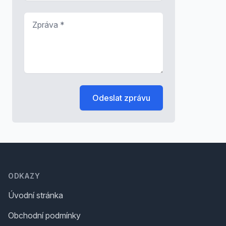
Zpráva
*
Odeslat zprávu
Footer
ODKAZY
Úvodní stránka
Obchodní podmínky