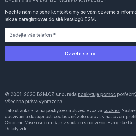
CHCETE SE PŘIDAT DO NAŠEHO KATALOGU?
Nechte nám na sebe kontakt a my se vám ozveme s inform
jak se zaregistrovat do sítě katalogů B2M.
Telefon
*
Ozvěte se mi
© 2001–2026 B2M.CZ s.r.o. ráda
poskytuje pomoc
potřebný
Všechna práva vyhrazena.
Tato stránka v rámci poskytování služeb využívá
cookies
. Nastav
používání a dostupnosti cookies můžete upravit v nastavení proh
Chráníme Vaše osobní údaje v souladu s nařízením Evropské Uni
Detaily
zde
.