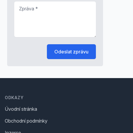
Zpráva
*
Odeslat zprávu
Footer
ODKAZY
Úvodní stránka
Obchodní podmínky
Inzerce