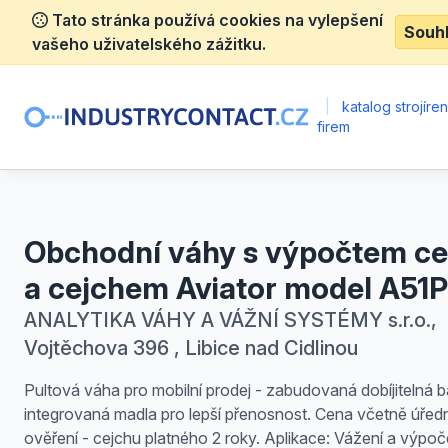
Tato stránka používá cookies na vylepšení
Souh
vašeho uživatelského zážitku.
|
katalog strojíre
firem
Obchodní váhy s výpočtem c
a cejchem Aviator model A51P
ANALYTIKA VÁHY A VÁŽNÍ SYSTÉMY s.r.o.,
Vojtěchova 396 , Libice nad Cidlinou
Pultová váha pro mobilní prodej - zabudovaná dobíjitelná ba
integrovaná madla pro lepší přenosnost. Cena včetně úřed
ověření - cejchu platného 2 roky. Aplikace: Vážení a výpoč