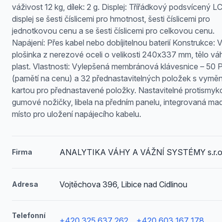
váživost 12 kg, dílek: 2 g. Displej: Třířádkový podsvícený L
displej se šesti číslicemi pro hmotnost, šesti číslicemi pro
jednotkovou cenu a se šesti číslicemi pro celkovou cenu.
Napájení: Přes kabel nebo dobíjitelnou baterií Konstrukce: V
plošinka z nerezové oceli o velikosti 240x337 mm, tělo v
plast. Vlastnosti: Vylepšená membránová klávesnice – 50
(pamětí na cenu) a 32 přednastavitelných položek s vyměn
kartou pro přednastavené položky. Nastavitelné protismy
gumové nožičky, libela na předním panelu, integrovaná mad
místo pro uložení napájecího kabelu.
ANALYTIKA VÁHY A VÁŽNÍ SYSTÉMY s.r.o
Firma
Vojtěchova 396, Libice nad Cidlinou
Adresa
Telefonní
+420 325 637 262
,
+420 603 167 178