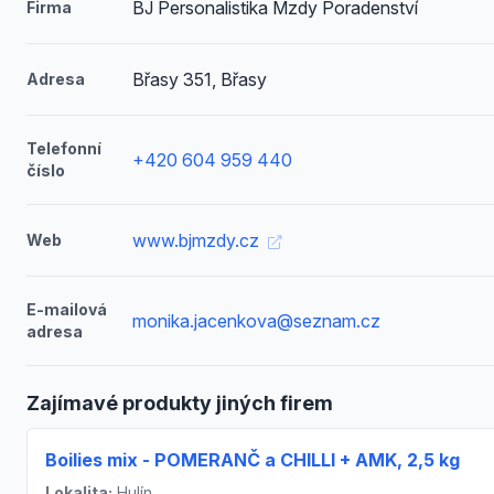
BJ Personalistika Mzdy Poradenství
Firma
Břasy 351, Břasy
Adresa
Telefonní
+420 604 959 440
číslo
www.bjmzdy.cz
Web
E-mailová
monika.jacenkova@seznam.cz
adresa
Zajímavé produkty jiných firem
Boilies mix - POMERANČ a CHILLI + AMK, 2,5 kg
Lokalita:
Hulín