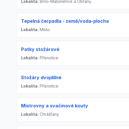
Lokalita:
Brno-Maloměřice a Obřany
Tepelná čerpadla - země/voda-plocha
Lokalita:
Místo
Patky stožárové
Lokalita:
Přísnotice
Stožáry dvojdílné
Lokalita:
Přísnotice
Mistrovny a svačinové kouty
Lokalita:
Chrášťany