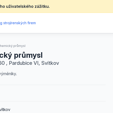
ho uživatelského zážitku.
g strojírenských firem
chemický průmysl
ický průmysl
 , Pardubice VI, Svítkov
výměníky.
vítkov