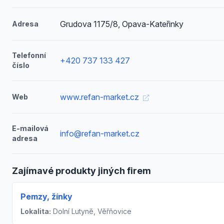
Grudova 1175/8, Opava-Kateřinky
Adresa
Telefonní
+420 737 133 427
číslo
www.refan-market.cz
Web
E-mailová
info@refan-market.cz
adresa
Zajímavé produkty jiných firem
Pemzy, žínky
Lokalita:
Dolní Lutyně, Věřňovice