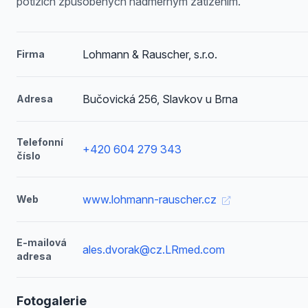
potížích způsobených nadměrným zatížením.
Lohmann & Rauscher, s.r.o.
Firma
Bučovická 256, Slavkov u Brna
Adresa
Telefonní
+420 604 279 343
číslo
www.lohmann-rauscher.cz
Web
E-mailová
ales.dvorak@cz.LRmed.com
adresa
Fotogalerie