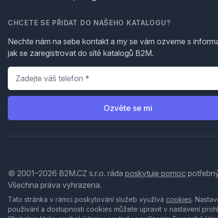
CHCETE SE PŘIDAT DO NAŠEHO KATALOGU?
Nechte nám na sebe kontakt a my se vám ozveme s inform
jak se zaregistrovat do sítě katalogů B2M.
Telefon
*
Ozvěte se mi
© 2001–2026 B2M.CZ s.r.o. ráda
poskytuje pomoc
potřebný
Všechna práva vyhrazena.
Tato stránka v rámci poskytování služeb využívá
cookies
. Nastav
používání a dostupnosti cookies můžete upravit v nastavení proh