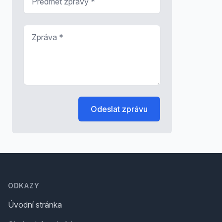
Zpráva
*
Odeslat zprávu
Footer
ODKAZY
Úvodní stránka