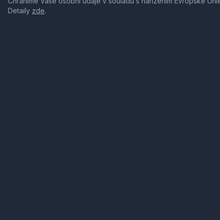
Chráníme Vaše osobní údaje v souladu s nařízením Evropské Uni
Detaily
zde
.