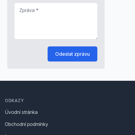
Zpráva
*
Odeslat zprávu
Footer
ODKAZY
Úvodní stránka
Obchodní podmínky