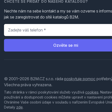
CHCETE SE PŘIDAT DO NAŠEHO KATALOGU?
Nechte nám na sebe kontakt a my se vám ozveme s inform
jak se zaregistrovat do sítě katalogů B2M.
Telefon
*
Ozvěte se mi
© 2001–2026 B2M.CZ s.r.o. ráda
poskytuje pomoc
potřebný
Všechna práva vyhrazena.
Tato stránka v rámci poskytování služeb využívá
cookies
. Nastav
používání a dostupnosti cookies můžete upravit v nastavení proh
Chráníme Vaše osobní údaje v souladu s nařízením Evropské Uni
Detaily
zde
.