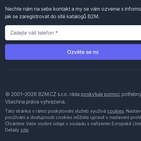
Nechte nám na sebe kontakt a my se vám ozveme s inform
jak se zaregistrovat do sítě katalogů B2M.
Telefon
*
Ozvěte se mi
© 2001–2026 B2M.CZ s.r.o. ráda
poskytuje pomoc
potřebný
Všechna práva vyhrazena.
Tato stránka v rámci poskytování služeb využívá
cookies
. Nastav
používání a dostupnosti cookies můžete upravit v nastavení proh
Chráníme Vaše osobní údaje v souladu s nařízením Evropské Uni
Detaily
zde
.