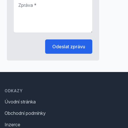
Zpráva
*
Odeslat zprávu
Footer
ODKAZY
Úvodní stránka
Obchodní podmínky
Inzerce