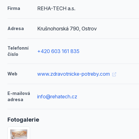
REHA-TECH a.s.
Firma
Krušnohorská 790, Ostrov
Adresa
Telefonní
+420 603 161 835
číslo
www.zdravotnicke-potreby.com
Web
E-mailová
info@rehatech.cz
adresa
Fotogalerie