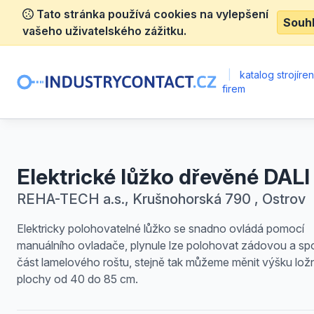
Tato stránka používá cookies na vylepšení
Souh
vašeho uživatelského zážitku.
|
katalog strojíre
firem
Elektrické lůžko dřevěné DALI
REHA-TECH a.s., Krušnohorská 790 , Ostrov
Elektricky polohovatelné lůžko se snadno ovládá pomocí
manuálního ovladače, plynule lze polohovat zádovou a sp
část lamelového roštu, stejně tak můžeme měnit výšku lož
plochy od 40 do 85 cm.