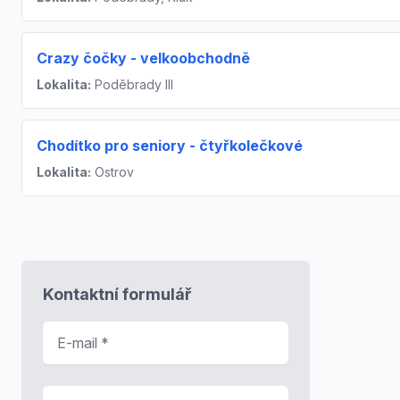
Crazy čočky - velkoobchodně
Lokalita:
Poděbrady III
Chodítko pro seniory - čtyřkolečkové
Lokalita:
Ostrov
Kontaktní formulář
E-mail
*
Předmět zprávy
*