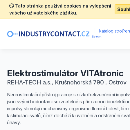
Tato stránka používá cookies na vylepšení
Souh
vašeho uživatelského zážitku.
|
katalog strojíre
firem
Elektrostimulátor VITAtronic
REHA-TECH a.s., Krušnohorská 790 , Ostrov
Neurostimulační přístroj pracuje s nízkofrekvenčními impulsy
jsou svými hodnotami srovnatelné s přirozenou bioelektřin
impulsy stimulují mechanismy organismu tlumící bolest, tím
k stimulaci svalů, čímž dochází k uvolnění a odstranění sva
únavy.