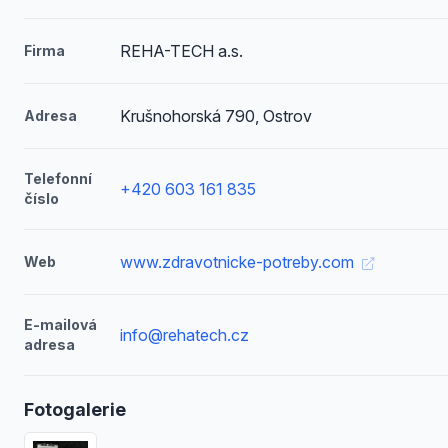
REHA-TECH a.s.
Firma
Krušnohorská 790, Ostrov
Adresa
Telefonní
+420 603 161 835
číslo
www.zdravotnicke-potreby.com
Web
E-mailová
info@rehatech.cz
adresa
Fotogalerie