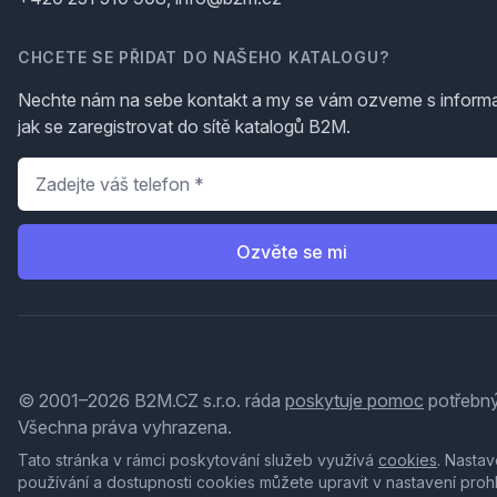
CHCETE SE PŘIDAT DO NAŠEHO KATALOGU?
Nechte nám na sebe kontakt a my se vám ozveme s inform
jak se zaregistrovat do sítě katalogů B2M.
Telefon
*
Ozvěte se mi
© 2001–2026 B2M.CZ s.r.o. ráda
poskytuje pomoc
potřebný
Všechna práva vyhrazena.
Tato stránka v rámci poskytování služeb využívá
cookies
. Nastav
používání a dostupnosti cookies můžete upravit v nastavení proh