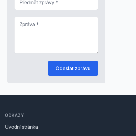
Zpráva
*
Odeslat zprávu
Footer
ODKAZY
Úvodní stránka