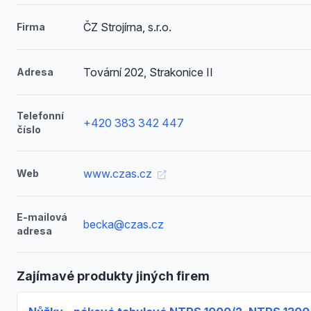
ČZ Strojírna, s.r.o.
Firma
Tovární 202, Strakonice II
Adresa
Telefonní
+420 383 342 447
číslo
www.czas.cz
Web
E-mailová
becka@czas.cz
adresa
Zajímavé produkty jiných firem