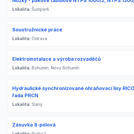
Nůžky - pákové tabulové NTPS 1000/2, NTPS 1300/
Lokalita:
Šumperk
Soustružnické práce
Lokalita:
Ostrava
Elektroinstalace a výroba rozvaděčů
Lokalita:
Bohumín, Nový Bohumín
Hydraulické synchronizované ohraňovací lisy RIC
řada PRCN
Lokalita:
Slaný
Zásuvka 8-pólová
Lokalita:
Praha 1