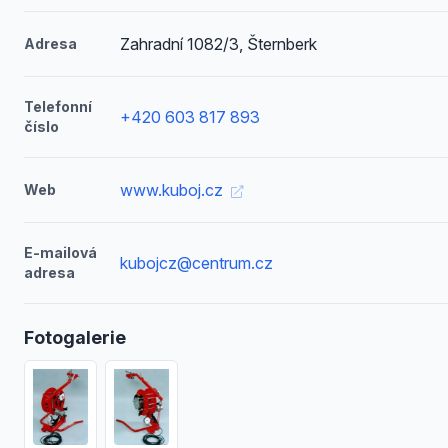
Zahradní 1082/3, Šternberk
Adresa
Telefonní
+420 603 817 893
číslo
www.kuboj.cz
Web
E-mailová
kubojcz@centrum.cz
adresa
Fotogalerie