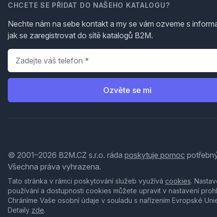
CHCETE SE PŘIDAT DO NAŠEHO KATALOGU?
Nechte nám na sebe kontakt a my se vám ozveme s inform
jak se zaregistrovat do sítě katalogů B2M.
Telefon
*
Ozvěte se mi
© 2001–2026 B2M.CZ s.r.o. ráda
poskytuje pomoc
potřebný
Všechna práva vyhrazena.
Tato stránka v rámci poskytování služeb využívá
cookies
. Nastav
používání a dostupnosti cookies můžete upravit v nastavení proh
Chráníme Vaše osobní údaje v souladu s nařízením Evropské Uni
Detaily
zde
.