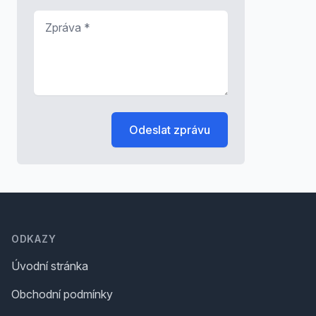
Zpráva
*
Odeslat zprávu
Footer
ODKAZY
Úvodní stránka
Obchodní podmínky