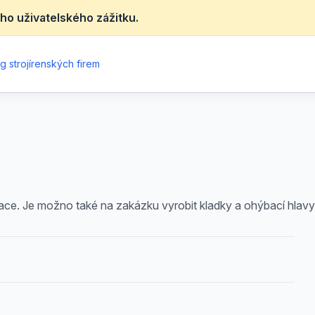
ho uživatelského zážitku.
g strojírenských firem
ce. Je možno také na zakázku vyrobit kladky a ohýbací hlav